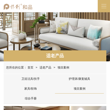
适老产品
您所在的位置：
首页
>
适老产品
> 项目案例
卫浴洁具/扶手
护理床/康复辅具
家具/软饰
项目案例
综合手册