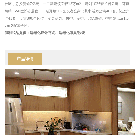
社区，总投资逾7亿元，一二期建筑面积13万m2，规划1035套长者公寓，可容
纳约1550位长者居住。一期开放502套长者公寓（其中活力公寓461套, 专业护
理41套），近800个床位，涵盖活力、协护、专护、记忆障碍、护理院以及1.5
万m2配套会所。
保利和品提供：适老化设计咨询、适老化家具/软装
产品详情