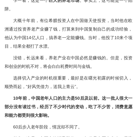
乍一看，这是一个
巨大的养老市场
。事实上，这可能是一个陷
阱。
大概十年前，有位希腊投资人在中国做天使投资，当时他在欧
洲通过投资养老产业赚了钱，打算来到中国复制自己的成功经验，
他认为中国14亿人口，搞养老一定能赚钱。当时，他投了10来个项
目，结果全都打了水漂。
没错，长远来看，养老产业在中国必然是赚钱的。但是，投资
和创业的时机不对，将会白白耗费时间与金钱。
选择切入产业的时机很重要，最好是在曙光初露的时候切入，
顺势而起，“好风凭借力，送我上青云”。
10年前，中国老年人口的主力是50后及以前。这一批人很大一
部分没有读过书，经历了不少时代的变动，吃了不少苦，消费意愿
和能力都受到很大影响。
60后步入老年阶段，情况却不同了。