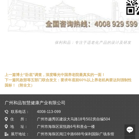
保利和品：专注于适老化产品的设计及研发
上一篇
博士“卧底”调查，深度曝光中国养老院最真实的一面！
下一篇
民政部等五部门联合发文：要求年底前60%以上养老机构要达到强制性
国标！（附全文）
广州和品智慧健康产业有限公司
联系电话：
4008-113-099
住 所：
广州市越秀区建设大马路18号502房自编504
地 址：
广州市海珠区宸悦路6号和熹会一楼
展厅地址：
广州市海珠区阅江中路688号保利国际广场东馆