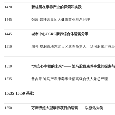
1420
碧桂园在康养产业的探索和实践
1445
张辰
碧桂园集团大健康事业群总经理
1445
城市中心
CCRC康养综合体运营分享
1510
周强
华润置地东北大区康养负责人、华润润馨汇总经
1510
“为安心幸福的未来”—— 迪马股份康养事业的探索
1535
曾吉果
迪马产发康养事业部高级合伙人兼总经理
15:35-15:50 茶歇
1550
万床级超大型康养项目的运营
——以燕达为例