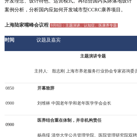
开发理念、设计特色、运营模式。再结合国内实际落地设计
案例分析，分析国内应如何开发城市型CCRC康养项目。
上海陆家嘴
峰会议程
9月8日：主题演讲、认知症、医康养专题
时间
议题及嘉宾
主题演讲专题
主持人
: 殷志刚 上海市养老服务行业协会专家咨询委
0850
开幕致辞
0900
刘维林
中国老年学和老年医学学会会长
医养结合重在体制，并非机构责任
0900
杨燕绥
清华大学公共管理学院、医院管理研究院双聘