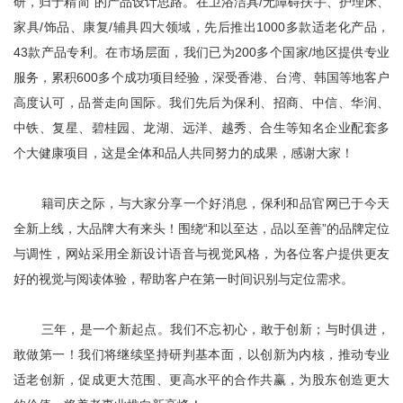
研，归于精简”的产品设计思路。在卫浴洁具/无障碍扶手、护理床、
家具/饰品、康复/辅具四大领域，先后推出1000多款适老化产品，
43款产品专利。在市场层面，我们已为200多个国家/地区提供专业
服务，累积600多个成功项目经验，深受香港、台湾、韩国等地客户
高度认可，品誉走向国际。我们先后为保利、招商、中信、华润、
中铁、复星、碧桂园、龙湖、远洋、越秀、合生等知名企业配套多
个大健康项目，这是全体和品人共同努力的成果，感谢大家！
籍司庆之际，与大家分享一个好消息，保利和品官网已于今天
全新上线，大品牌大有来头！围绕“和以至达，品以至善”的品牌定位
与调性，网站采用全新设计语音与视觉风格，为各位客户提供更友
好的视觉与阅读体验，帮助客户在第一时间识别与定位需求。
三年，是一个新起点。我们不忘初心，敢于创新；与时俱进，
敢做第一！我们将继续坚持研判基本面，以创新为内核，推动专业
适老创新，促成更大范围、更高水平的合作共赢，为股东创造更大