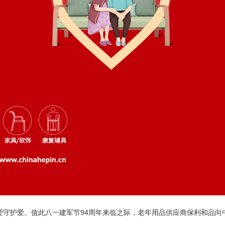
爱守护爱。值此八一建军节94周年来临之际，老年用品供应商保利和品向