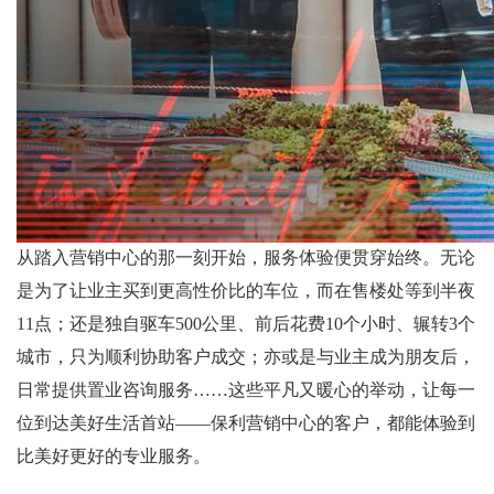
从踏入营销中心的那一刻开始，服务体验便贯穿始终。无论
是为了让业主买到更高性价比的车位，而在售楼处等到半夜
11
点；还是独自驱车
500
公里、前后花费
10
个小时、辗转
3
个
城市，只为顺利协助客户成交；亦或是与业主成为朋友后，
日常提供置业咨询服务
……
这些平凡又暖心的举动，让每一
位到达美好生活首站
——
保利营销中心的客户，都能体验到
比美好更好的专业服务。