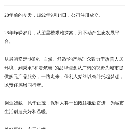
28
年前的今天，
1992
年
9
月
14
日，公司注册成立。
28
年峥嵘岁月，从望星楼艰难探索，到不动产生态发展平
台。
从最初坚定
“
和谐、自然、舒适
”
的产品理念致力于改善人居
环境，到秉承
“
和者筑善
”
的品牌理念从广阔的视野为城市提
供多元产品服务，一路走来，保利人始终以奋斗托起梦想，
以责任感恩同行者。
创业
28
载，风华正茂，保利人将一如既往砥砺奋进，为城市
生活创造美好和温暖。