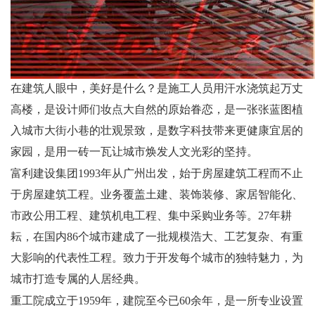
在建筑人眼中，美好是什么？是施工人员用汗水浇筑起万丈
高楼，是设计师们妆点大自然的原始眷恋，是一张张蓝图植
入城市大街小巷的壮观景致，是数字科技带来更健康宜居的
家园，是用一砖一瓦让城市焕发人文光彩的坚持。
富利建设集团
1993
年从广州出发，始于房屋建筑工程而不止
于房屋建筑工程。业务覆盖土建、装饰装修、家居智能化、
市政公用工程、建筑机电工程、集中采购业务等。
27
年耕
耘，在国内
86
个城市建成了一批规模浩大、工艺复杂、有重
大影响的代表性工程。致力于开发每个城市的独特魅力，为
城市打造专属的人居经典。
重工院成立于
1959
年，建院至今已
60
余年，是一所专业设置