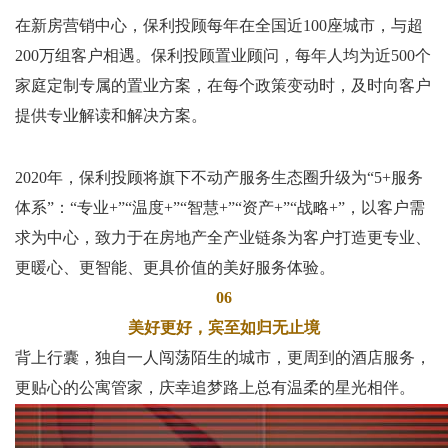
在新房营销中心，保利投顾每年在全国近
100
座城市，与超
200
万组客户相遇。保利投顾置业顾问，每年人均为近
500
个
家庭定制专属的置业方案，在每个政策变动时，及时向客户
提供专业解读和解决方案。
2020
年，保利投顾将旗下不动产服务生态圈升级为
“5+
服务
体系
”
：
“
专业
+”“
温度
+”“
智慧
+”“
资产
+”“
战略
+”
，以客户需
求为中心，致力于在房地产全产业链条为客户打造更专业、
更暖心、更智能、更具价值的美好服务体验。
06
美好更好，宾至如归无止境
背上行囊，独自一人闯荡陌生的城市，更周到的酒店服务，
更贴心的公寓管家，庆幸追梦路上总有温柔的星光相伴。