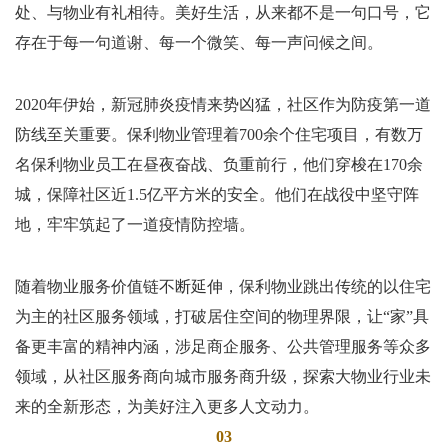
处、与物业有礼相待。美好生活，从来都不是一句口号，它
存在于每一句道谢、每一个微笑、每一声问候之间。
2020
年伊始，新冠肺炎疫情来势凶猛，社区作为防疫第一道
防线至关重要。保利物业管理着
700
余个住宅项目，有数万
名保利物业员工在昼夜奋战、负重前行，他们穿梭在
170
余
城，保障社区近
1.5
亿平方米的安全。他们在战役中坚守阵
地，牢牢筑起了一道疫情防控墙。
随着物业服务价值链不断延伸，保利物业跳出传统的以住宅
为主的社区服务领域，打破居住空间的物理界限，让
“
家
”
具
备更丰富的精神内涵，涉足商企服务、公共管理服务等众多
领域，从社区服务商向城市服务商升级，探索大物业行业未
来的全新形态，为美好注入更多人文动力。
03