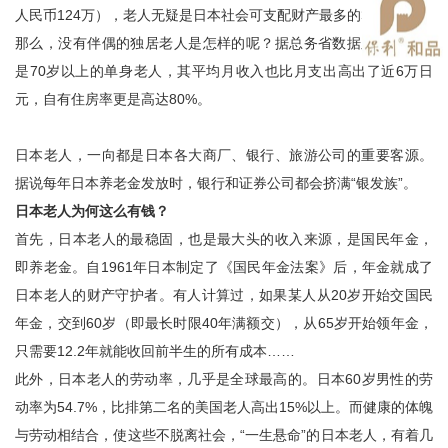
人民币124万），老人无疑是日本社会可支配财产最多的群体。
那么，没有伴偶的独居老人是怎样的呢？据总务省数据显示，即便
是70岁以上的单身老人，其平均月收入也比月支出高出了近6万日
元，自有住房率更是高达80%。
日本老人，一向都是日本各大商厂、银行、旅游公司的重要客源。
据说每年日本养老金发放时，银行和证券公司都会挤满“银发族”。
日本老人为何这么有钱？
首先，日本老人的最稳固，也是最大头的收入来源，是国民年金，
即养老金。自1961年日本制定了《国民年金法案》后，年金就成了
日本老人的财产守护者。有人计算过，如果某人从20岁开始交国民
年金，交到60岁（即最长时限40年满额交），从65岁开始领年金，
只需要12.2年就能收回前半生的所有成本……
此外，日本老人的劳动率，几乎是全球最高的。日本60岁男性的劳
动率为54.7%，比排第二名的美国老人高出15%以上。而健康的体魄
与劳动相结合，使这些不脱离社会，“一生悬命”的日本老人，有着几