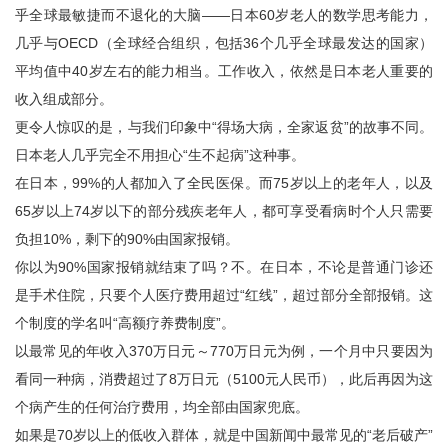
乎全球最敏捷而不退化的大脑——日本60岁老人的数学思考能力，
几乎与OECD（全球经合组织，包括36个几乎全球最发达的国家）
平均值中40岁左右的能力相当。工作收入，依然是日本老人重要的
收入组成部分。
更令人惊叹的是，与我们印象中“得场大病，全家返贫”的故事不同。
日本老人几乎完全不用担心“生不起病”这种事。
在日本，99%的人都加入了全民医保。而75岁以上的老年人，以及
65岁以上74岁以下的部分残疾老年人，都可享受看病时个人只需要
负担10%，剩下的90%由国家报销。
你以为90%国家报销就结束了吗？不。在日本，不论是普通门诊还
是手术住院，只要个人医疗费用超过“红线”，超过部分全部报销。这
个制度的学名叫“高额疗养费制度”。
以最常见的年收入370万日元～770万日元为例，一个月中只要因为
看同一种病，消费超过了8万日元（5100元人民币），此后再因为这
个病产生的任何治疗费用，均全部由国家兜底。
如果是70岁以上的低收入群体，就是中国新闻中最常见的“老后破产”