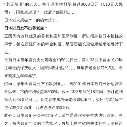
“老无所养”的老人，每个月看病只要超过8000日元（510元人民
币），国家就封顶了，此后全部报销……
日本老人想破产，的确太难了。
日本以后发不出养老金？
正因为有这样优秀的养老制度和医保制度，所以很多替日本担忧的
声音，都在质疑日本的年金制度，是否还能长期健康稳定地维持下
去。
目前日本每年需要支付养老金约50兆日元，其中33兆来自国民和厚
生年金的保费收入，国家财政补贴12兆，每年养老金缺口约5兆，看
来确实是年年赤字。
然而，据年金官网公布的数据显示，自2001年日本政府开始运营年
金以来，它的年均收益率约3%。截至2018年底的18年间，累计盈利
额达到65.8兆日元。即使需要填补养老金缺口5兆，实际“存款”每年
也仅减少1.35兆，仅占总资产的0.8%。
此外，日本政府还会根据情况，适当通过税收等方式进行调整。总
之，按照目前年金的运营状况，再加上厚生省的整体把控，健康运