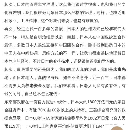
其次，日本的管理非常严谨，这点我们很难学得来，也和我们的文
化有差别，我们很难做到象日本那么严格的管理，同样，也缺乏那
种敬业、工匠精神，这个对我们来说，也是有难度的。
再次，经过近代一百多年的发展，日本人的思维方式已经和我们大
不一样，特别是自明治维新以后，而且，日本人在中国也缺乏合作
意识，多数日本人很难直接和中国团队合作，除非找到熟悉日本的
中国人在中间协调。思维方式的不一样，让我们很难很快地理解日
本养老的经验。不过日本的
介护技术
，还是很值得我们学习的。
其实，最最重要的还是因为，我们的老人真的没钱，我们是
未富先
老
，而日本老人，真的很有钱！如果不出意外，近一百年，日本都
不需要太为
养老资金
发愁。我们来看看，日老人到底有多有钱，有
钱的同时，自己还不怎么花钱：
东京都政府在一份官方报告中统计，日本大约1800万亿日元的家庭
金融资产中，有近 70％由 60岁以上的人持有。三菱综合研究所的数
据也显示，日本60岁～69岁家庭纯储蓄平均为1862万日元（合人民
币119万），70岁以上的家庭平均纯储蓄更达到了1944万日元（合