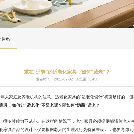
业资讯
重在“适老”的适老化家具，如何“藏老”？
发布时间：2021-09-02 浏览量：1458
年人家庭及养老机构的注意。适老化家具的“适老化设计”初衷是好的，
化家具，如何让“适老化”不显老呢？即如何“隐藏”适老？
，很多时候力不从心。在这样的情況下，老年家具必须提供能辅佐老人
老化家具产品的设计不仅要根据老人的生理及行为特征来设计，也要考虑