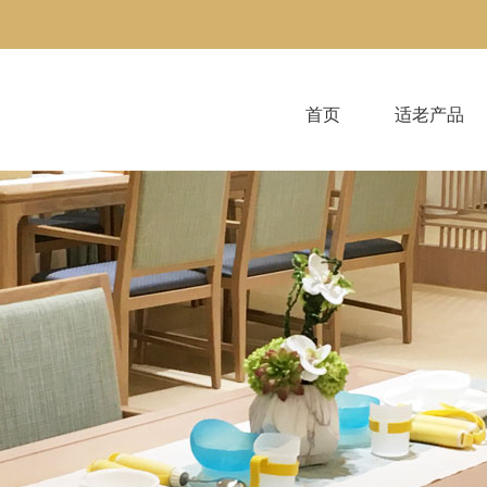
首页
适老产品