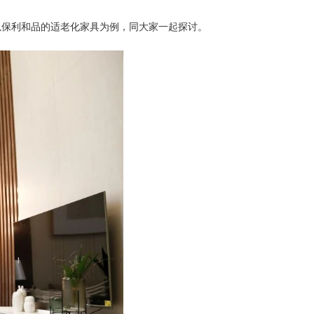
以保利和品的适老化家具为例，同大家一起探讨。