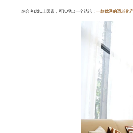
综合考虑以上因素，可以得出一个结论：
一款优秀的适老化产