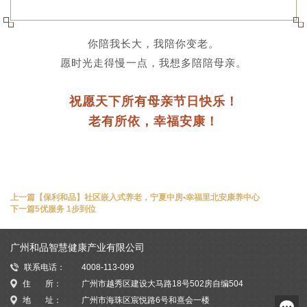
你陪我长大，我陪你变老。
愿时光走得慢一点，我想多陪陪母亲。
祝愿天下所有母亲节日快乐！
老有所依，幸福安康！
上一篇
【保利和品】社区嵌入式养老，宁夏中房•幸福里北安康养中心
下一篇
5优服务 1步到位
广州和品智慧健康产业有限公司
联系电话：
4008-113-099
住 所：
广州市越秀区建设大马路18号502房自编504
地 址：
广州市海珠区宸悦路6号和熹会一楼