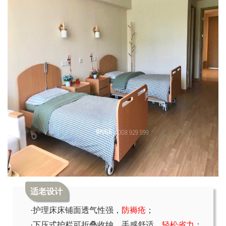
适老设计
·护理床床铺面透气性强，
防褥疮
；
·下压式护栏可折叠收纳，手感舒适，
轻松省力
；