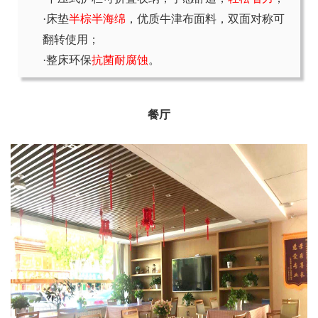
·床垫
半棕半海绵
，优质牛津布面料，双面对称可
翻转使用；
·整床环保
抗菌耐腐蚀
。
餐厅