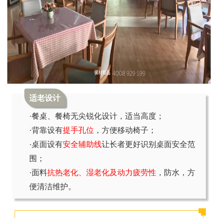
适老设计
·餐桌、餐椅
无尖锐化设计，适当高度；
·背靠设有
提手孔位
，方便移动椅子；
·桌面设有
安全辅助线
让长者更好识别桌面安全范
围；
·面料
抗热老化、湿老化及动力疲劳性
，防水，方
便清洁维护。