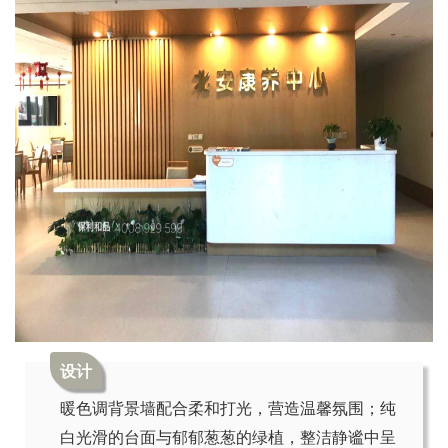
设计
暖色调背景墙配合柔和打光，营造温馨氛围；纯
白光滑的台面与郁郁葱葱的绿植，整洁静谧中呈